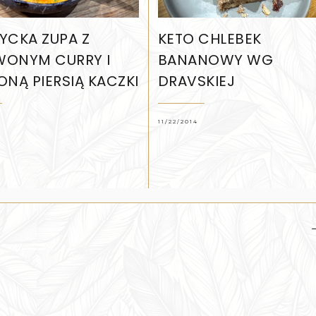
YCKA ZUPA Z
KETO CHLEBEK
WONYM CURRY I
BANANOWY WG
ONĄ PIERSIĄ KACZKI
DRAVSKIEJ
11/22/2014