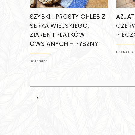
SZYBKI I PROSTY CHLEB Z
AZJAT
SERKA WIEJSKIEGO,
CZER
ZIAREN I PŁATKÓW
PIECZ
OWSIANYCH - PYSZNY!
11/30/2014
12/04/2014
←