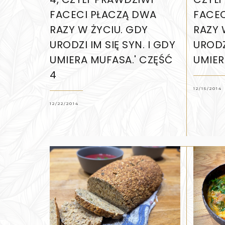
FACECI PŁACZĄ DWA
FACEC
RAZY W ŻYCIU. GDY
RAZY 
URODZI IM SIĘ SYN. I GDY
URODZI
UMIERA MUFASA.' CZĘŚĆ
UMIER
4
12/15/2014
12/22/2014