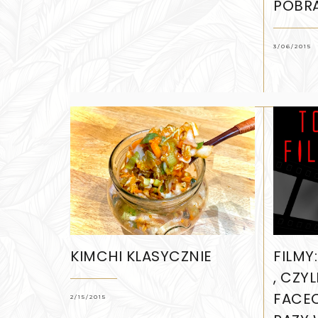
POBR
3/06/2015
KIMCHI KLASYCZNIE
FILMY
, CZY
FACEC
2/15/2015