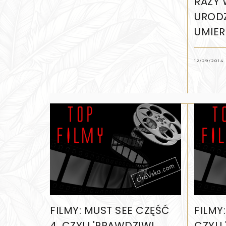
RAZY 
URODZI
UMIER
12/29/2014
FILMY: MUST SEE CZĘŚĆ
FILMY
4, CZYLI 'PRAWDZIWI
CZYLI