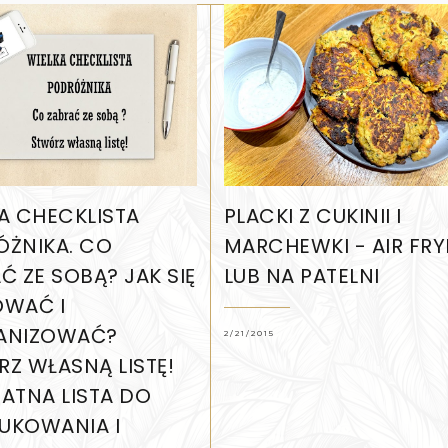
A CHECKLISTA
PLACKI Z CUKINII I
ŻNIKA. CO
MARCHEWKI - AIR FRY
Ć ZE SOBĄ? JAK SIĘ
LUB NA PATELNI
OWAĆ I
ANIZOWAĆ?
2/21/2015
Z WŁASNĄ LISTĘ!
ATNA LISTA DO
UKOWANIA I