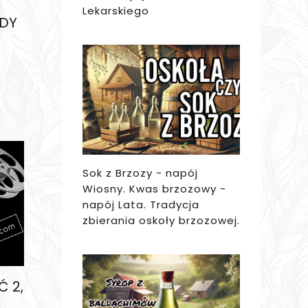
Lekarskiego
GDY
Sok z Brzozy - napój
Wiosny. Kwas brzozowy -
napój Lata. Tradycja
zbierania oskoły brzozowej.
Ć 2,