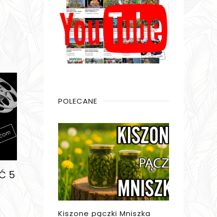
POLECANE
Ć 5
Kiszone pączki Mniszka