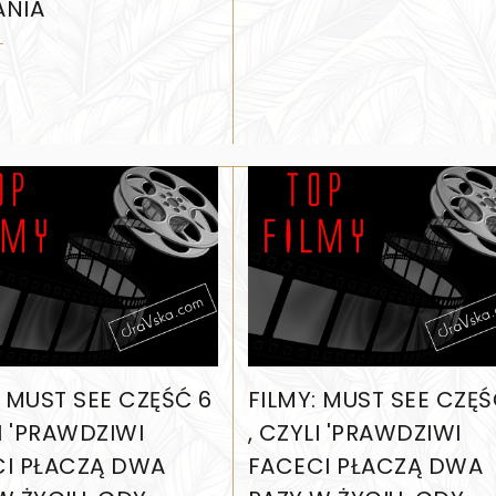
ANIA
: MUST SEE CZĘŚĆ 6
FILMY: MUST SEE CZĘŚ
LI 'PRAWDZIWI
, CZYLI 'PRAWDZIWI
I PŁACZĄ DWA
FACECI PŁACZĄ DWA