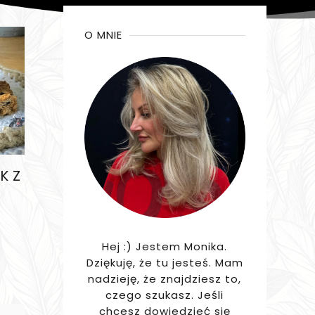
O MNIE
K Z
Hej :) Jestem Monika.
Dziękuję, że tu jesteś. Mam
nadzieję, że znajdziesz to,
czego szukasz. Jeśli
chcesz dowiedzieć się