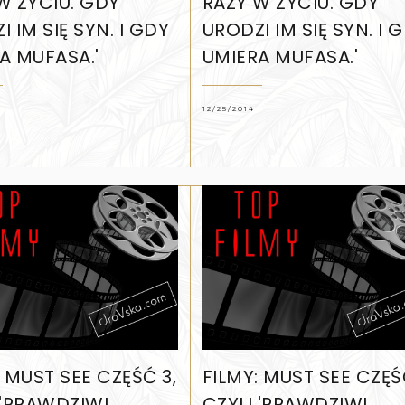
W ŻYCIU. GDY
RAZY W ŻYCIU. GDY
 IM SIĘ SYN. I GDY
URODZI IM SIĘ SYN. I 
A MUFASA.'
UMIERA MUFASA.'
12/25/2014
: MUST SEE CZĘŚĆ 3,
FILMY: MUST SEE CZĘŚ
 'PRAWDZIWI
CZYLI 'PRAWDZIWI