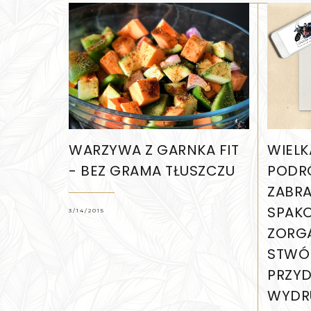
WARZYWA Z GARNKA FIT
WIELK
- BEZ GRAMA TŁUSZCZU
PODRÓ
ZABRA
SPAK
3/14/2015
ZORG
STWÓR
PRZYD
WYDR