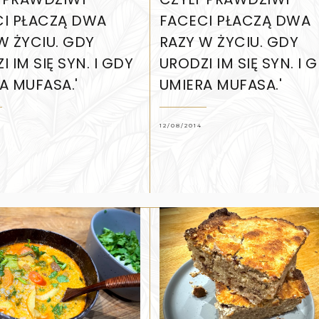
I PŁACZĄ DWA
FACECI PŁACZĄ DWA
W ŻYCIU. GDY
RAZY W ŻYCIU. GDY
 IM SIĘ SYN. I GDY
URODZI IM SIĘ SYN. I 
A MUFASA.'
UMIERA MUFASA.'
12/08/2014