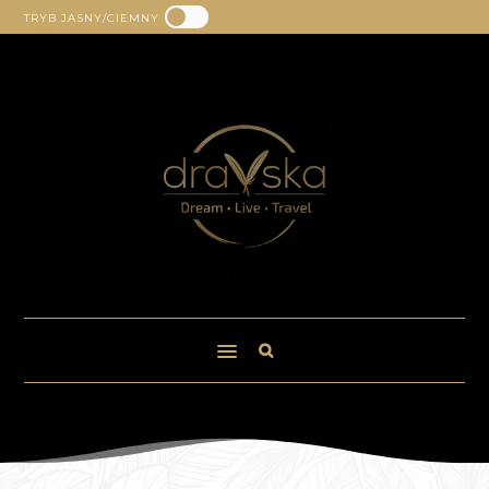
TRYB JASNY/CIEMNY