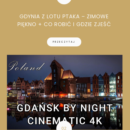
GDYNIA Z LOTU PTAKA – ZIMOWE
PIĘKNO + CO ROBIĆ I GDZIE ZJEŚĆ
PRZECZYTAJ