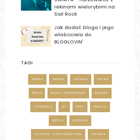
rekinami wielorybimi na
Sail Rock
Jak dodać bloga i jego
właściciela do
BLOGLOVIN'
TAGI
ALBANIA
ANDORA
AUSTRALIA
AUSTRIA
BELGIA
BOŚNIA I HERCEGOWINA
BUŁGARIA
CHORWACJA
DIY
EGIPT
FRANCJA
GRECJA
HISZPANIA
HISZPANIA - WYSPY KANARYJSKIE
HOLANDIA