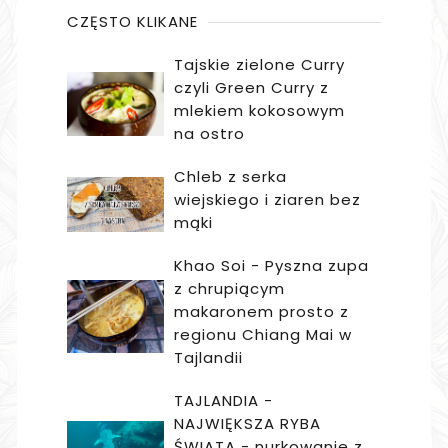
CZĘSTO KLIKANE
Tajskie zielone Curry
czyli Green Curry z
mlekiem kokosowym
na ostro
Chleb z serka
wiejskiego i ziaren bez
mąki
Khao Soi - Pyszna zupa
z chrupiącym
makaronem prosto z
regionu Chiang Mai w
Tajlandii
TAJLANDIA -
NAJWIĘKSZA RYBA
ŚWIATA - nurkowanie z