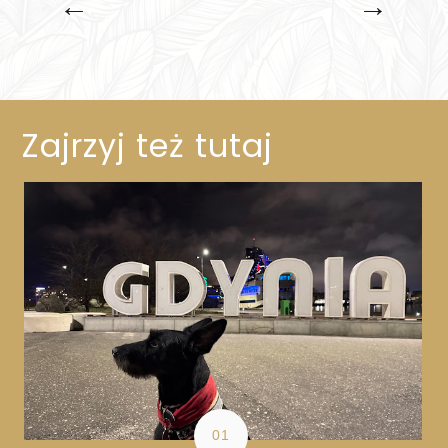
←
→
Zajrzyj też tutaj