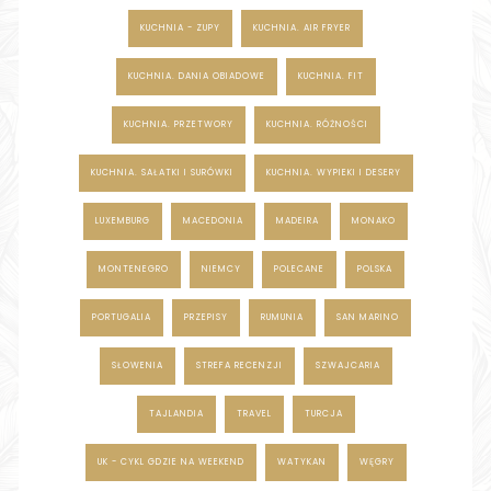
KUCHNIA - ZUPY
KUCHNIA. AIR FRYER
KUCHNIA. DANIA OBIADOWE
KUCHNIA. FIT
KUCHNIA. PRZETWORY
KUCHNIA. RÓŻNOŚCI
KUCHNIA. SAŁATKI I SURÓWKI
KUCHNIA. WYPIEKI I DESERY
LUXEMBURG
MACEDONIA
MADEIRA
MONAKO
MONTENEGRO
NIEMCY
POLECANE
POLSKA
PORTUGALIA
PRZEPISY
RUMUNIA
SAN MARINO
SŁOWENIA
STREFA RECENZJI
SZWAJCARIA
TAJLANDIA
TRAVEL
TURCJA
UK - CYKL GDZIE NA WEEKEND
WATYKAN
WĘGRY