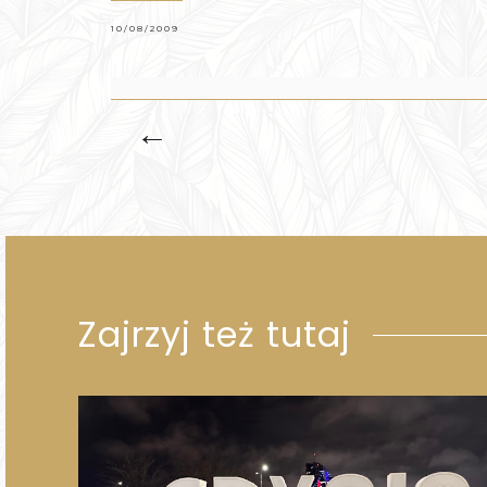
10/08/2009
←
Zajrzyj też tutaj