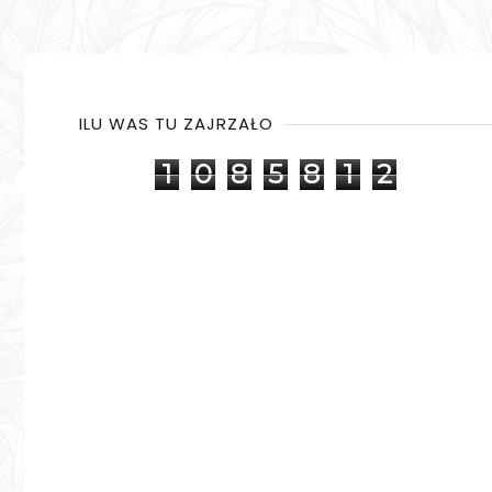
ILU WAS TU ZAJRZAŁO
1
0
8
5
8
1
2