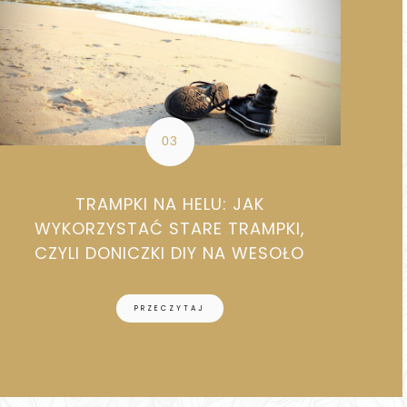
TRAMPKI NA HELU: JAK
WYKORZYSTAĆ STARE TRAMPKI,
CZYLI DONICZKI DIY NA WESOŁO
PRZECZYTAJ