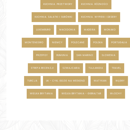
KUCHNIA. PRZETWORY
KUCHNIA. RÓŻNOŚCI
KUCHNIA. SAŁATKI I SURÓWKI
KUCHNIA. WYPIEKI I DESERY
LUXEMBURG
MACEDONIA
MADEIRA
MONAKO
MONTENEGRO
NIEMCY
POLECANE
POLSKA
PORTUGALIA
PRZEPISY
RUMUNIA
SAN MARINO
SŁOWENIA
STREFA RECENZJI
SZWAJCARIA
TAJLANDIA
TRAVEL
TURCJA
UK - CYKL GDZIE NA WEEKEND
WATYKAN
WĘGRY
WIELKA BRYTANIA
WIELKA BRYTANIA - GIBRALTAR
WŁOCHY