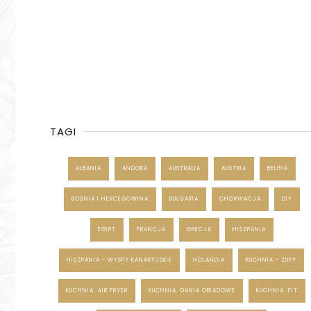
TAGI
ALBANIA
ANDORA
AUSTRALIA
AUSTRIA
BELGIA
BOŚNIA I HERCEGOWINA
BUŁGARIA
CHORWACJA
DIY
EGIPT
FRANCJA
GRECJA
HISZPANIA
HISZPANIA - WYSPY KANARYJSKIE
HOLANDIA
KUCHNIA - ZUPY
KUCHNIA. AIR FRYER
KUCHNIA. DANIA OBIADOWE
KUCHNIA. FIT