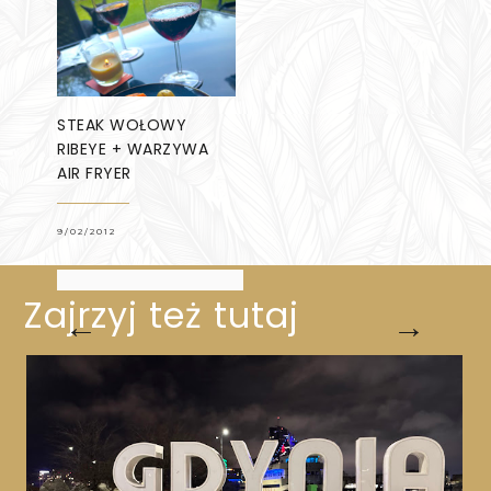
STEAK WOŁOWY
RIBEYE + WARZYWA
AIR FRYER
9/02/2012
Zajrzyj też tutaj
←
→