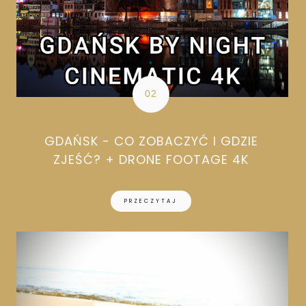
GDAŃSK - CO ZOBACZYĆ I GDZIE
ZJEŚĆ? + DRONE FOOTAGE 4K
PRZECZYTAJ