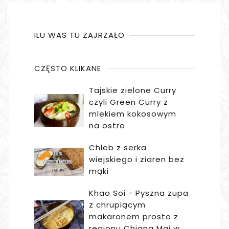
ILU WAS TU ZAJRZAŁO
CZĘSTO KLIKANE
Tajskie zielone Curry
czyli Green Curry z
mlekiem kokosowym
na ostro
Chleb z serka
wiejskiego i ziaren bez
mąki
Khao Soi - Pyszna zupa
z chrupiącym
makaronem prosto z
regionu Chiang Mai w