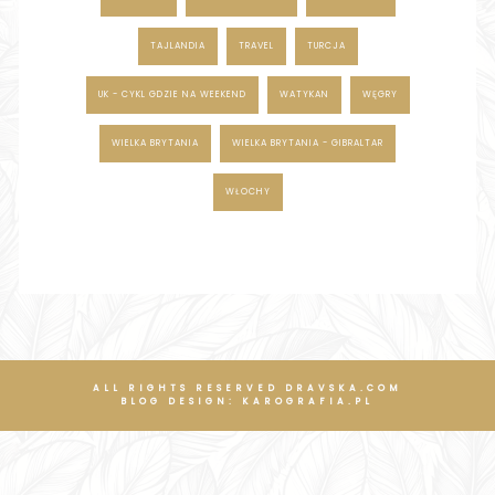
TAJLANDIA
TRAVEL
TURCJA
UK - CYKL GDZIE NA WEEKEND
WATYKAN
WĘGRY
WIELKA BRYTANIA
WIELKA BRYTANIA - GIBRALTAR
WŁOCHY
ALL RIGHTS RESERVED DRAVSKA.COM
BLOG DESIGN:
KAROGRAFIA.PL