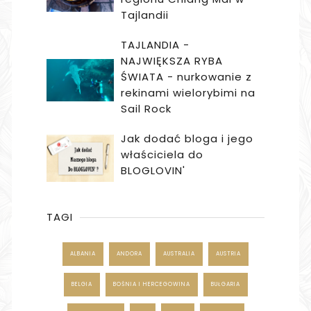
Tajlandii
TAJLANDIA -
NAJWIĘKSZA RYBA
ŚWIATA - nurkowanie z
rekinami wielorybimi na
Sail Rock
Jak dodać bloga i jego
właściciela do
BLOGLOVIN'
TAGI
ALBANIA
ANDORA
AUSTRALIA
AUSTRIA
BELGIA
BOŚNIA I HERCEGOWINA
BUŁGARIA