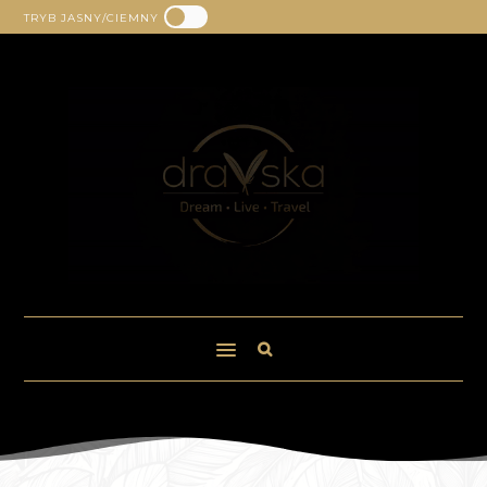
TRYB JASNY/CIEMNY