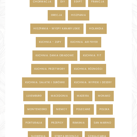
CHORWACJA
DIY
EGIPT
FRANCJA
GRECJA
HISZPANIA
HISZPANIA - WYSPY KANARYJSKIE
HOLANDIA
KUCHNIA - ZUPY
KUCHNIA. AIR FRYER
KUCHNIA. DANIA OBIADOWE
KUCHNIA. FIT
KUCHNIA. PRZETWORY
KUCHNIA. RÓŻNOŚCI
KUCHNIA. SAŁATKI I SURÓWKI
KUCHNIA. WYPIEKI I DESERY
LUXEMBURG
MACEDONIA
MADEIRA
MONAKO
MONTENEGRO
NIEMCY
POLECANE
POLSKA
PORTUGALIA
PRZEPISY
RUMUNIA
SAN MARINO
SŁOWENIA
STREFA RECENZJI
SZWAJCARIA