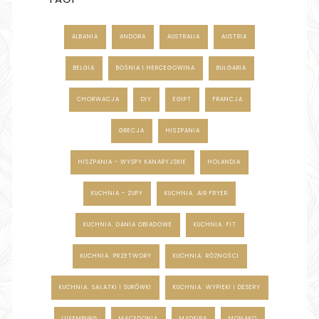
ALBANIA
ANDORA
AUSTRALIA
AUSTRIA
BELGIA
BOŚNIA I HERCEGOWINA
BUŁGARIA
CHORWACJA
DIY
EGIPT
FRANCJA
GRECJA
HISZPANIA
HISZPANIA - WYSPY KANARYJSKIE
HOLANDIA
KUCHNIA - ZUPY
KUCHNIA. AIR FRYER
KUCHNIA. DANIA OBIADOWE
KUCHNIA. FIT
KUCHNIA. PRZETWORY
KUCHNIA. RÓŻNOŚCI
KUCHNIA. SAŁATKI I SURÓWKI
KUCHNIA. WYPIEKI I DESERY
LUXEMBURG
MACEDONIA
MADEIRA
MONAKO