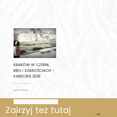
KRAKÓW W CZERNI,
BIELI I SZAROŚCIACH -
KWIECIEŃ 2016
6/07/2016
Zajrzyj też tutaj
←
→