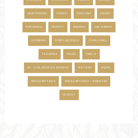
MONTENEGRO
NIEMCY
POLECANE
POLSKA
PORTUGALIA
PRZEPISY
RUMUNIA
SAN MARINO
SŁOWENIA
STREFA RECENZJI
SZWAJCARIA
TAJLANDIA
TRAVEL
TURCJA
UK - CYKL GDZIE NA WEEKEND
WATYKAN
WĘGRY
WIELKA BRYTANIA
WIELKA BRYTANIA - GIBRALTAR
WŁOCHY