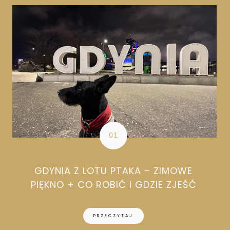
GDYNIA Z LOTU PTAKA – ZIMOWE
PIĘKNO + CO ROBIĆ I GDZIE ZJEŚĆ
PRZECZYTAJ