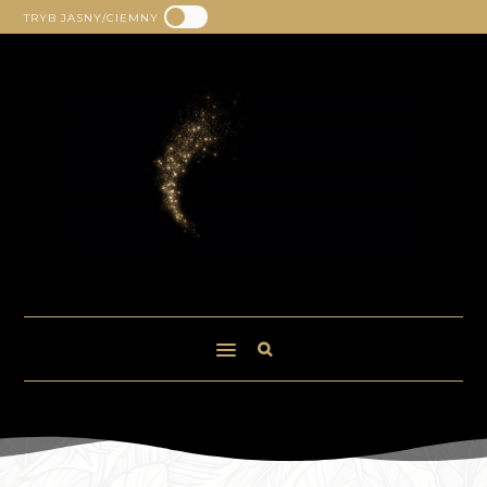
TRYB JASNY/CIEMNY