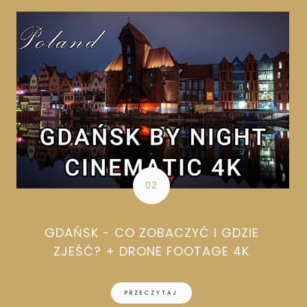
GDAŃSK - CO ZOBACZYĆ I GDZIE
ZJEŚĆ? + DRONE FOOTAGE 4K
PRZECZYTAJ