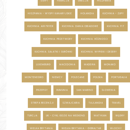
EGIPT
FRANCJA
GRECJA
HISZPANIA
HISZPANIA - WYSPY KANARYJSKIE
HOLANDIA
KUCHNIA - ZUPY
KUCHNIA. AIR FRYER
KUCHNIA. DANIA OBIADOWE
KUCHNIA. FIT
KUCHNIA. PRZETWORY
KUCHNIA. RÓŻNOŚCI
KUCHNIA. SAŁATKI I SURÓWKI
KUCHNIA. WYPIEKI I DESERY
LUXEMBURG
MACEDONIA
MADEIRA
MONAKO
MONTENEGRO
NIEMCY
POLECANE
POLSKA
PORTUGALIA
PRZEPISY
RUMUNIA
SAN MARINO
SŁOWENIA
STREFA RECENZJI
SZWAJCARIA
TAJLANDIA
TRAVEL
TURCJA
UK - CYKL GDZIE NA WEEKEND
WATYKAN
WĘGRY
WIELKA BRYTANIA
WIELKA BRYTANIA - GIBRALTAR
WŁOCHY