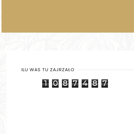
ILU WAS TU ZAJRZAŁO
1
0
8
7
4
8
7