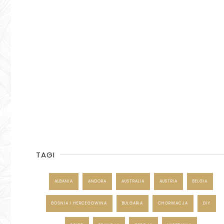
TAGI
ALBANIA
ANDORA
AUSTRALIA
AUSTRIA
BELGIA
BOŚNIA I HERCEGOWINA
BUŁGARIA
CHORWACJA
DIY