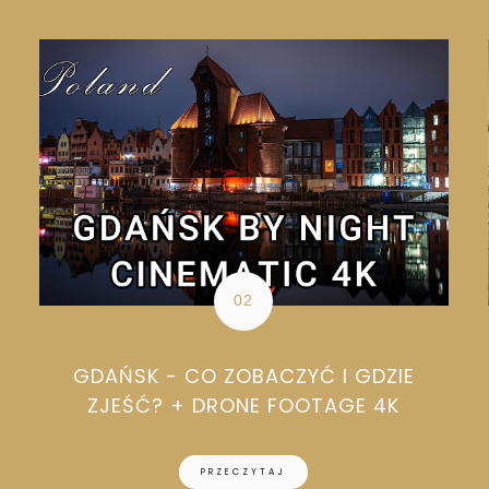
GDAŃSK - CO ZOBACZYĆ I GDZIE
ZJEŚĆ? + DRONE FOOTAGE 4K
PRZECZYTAJ