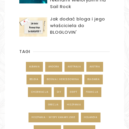
Sail Rock
Jak dodać bloga i jego
właściciela do
BLOGLOVIN'
TAGI
ALBANIA
ANDORA
AUSTRALIA
AUSTRIA
BELGIA
BOŚNIA I HERCEGOWINA
BUŁGARIA
CHORWACJA
DIY
EGIPT
FRANCJA
GRECJA
HISZPANIA
HISZPANIA - WYSPY KANARYJSKIE
HOLANDIA