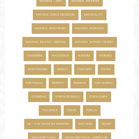
KUCHNIA - ZUPY
KUCHNIA. AIR FRYER
KUCHNIA. DANIA OBIADOWE
KUCHNIA. FIT
KUCHNIA. PRZETWORY
KUCHNIA. RÓŻNOŚCI
KUCHNIA. SAŁATKI I SURÓWKI
KUCHNIA. WYPIEKI I DESERY
LUXEMBURG
MACEDONIA
MADEIRA
MONAKO
MONTENEGRO
NIEMCY
POLECANE
POLSKA
PORTUGALIA
PRZEPISY
RUMUNIA
SAN MARINO
SŁOWENIA
STREFA RECENZJI
SZWAJCARIA
TAJLANDIA
TRAVEL
TURCJA
UK - CYKL GDZIE NA WEEKEND
WATYKAN
WĘGRY
WIELKA BRYTANIA
WIELKA BRYTANIA - GIBRALTAR