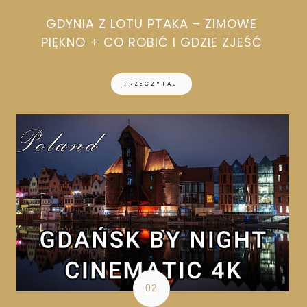
GDYNIA Z LOTU PTAKA – ZIMOWE
PIĘKNO + CO ROBIĆ I GDZIE ZJEŚĆ
PRZECZYTAJ