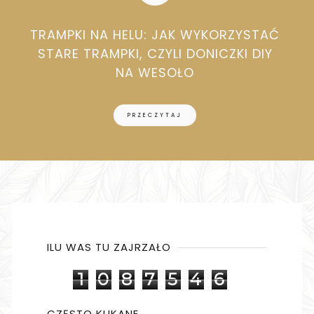
TRAMPKI NA HELU: JAK WYKORZYSTAĆ
STARE TRAMPKI, CZYLI DONICZKI DIY
NA WESOŁO
PRZECZYTAJ
ILU WAS TU ZAJRZAŁO
1
0
8
7
5
4
6
CZĘSTO KLIKANE