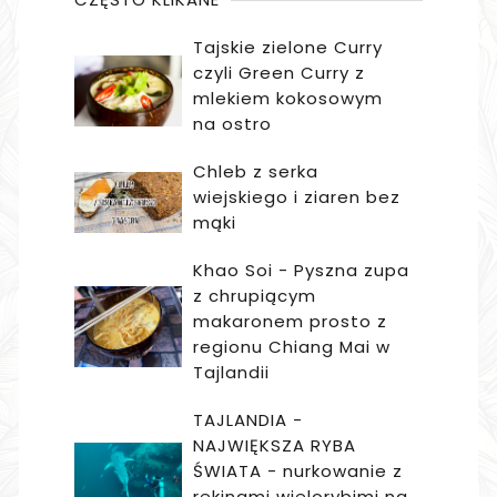
Tajskie zielone Curry
czyli Green Curry z
mlekiem kokosowym
na ostro
Chleb z serka
wiejskiego i ziaren bez
mąki
Khao Soi - Pyszna zupa
z chrupiącym
makaronem prosto z
regionu Chiang Mai w
Tajlandii
TAJLANDIA -
NAJWIĘKSZA RYBA
ŚWIATA - nurkowanie z
rekinami wielorybimi na