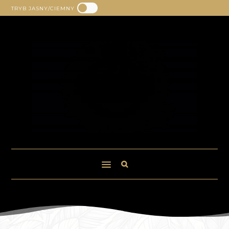
TRYB JASNY/CIEMNY