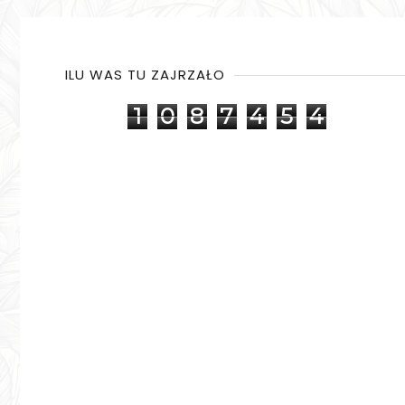
ILU WAS TU ZAJRZAŁO
1
0
8
7
4
5
4