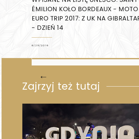
ÉMILION KOŁO BORDEAUX - MOTO
EURO TRIP 2017: Z UK NA GIBRALTA
- DZIEŃ 14
8/29/2018
←
Zajrzyj też tutaj