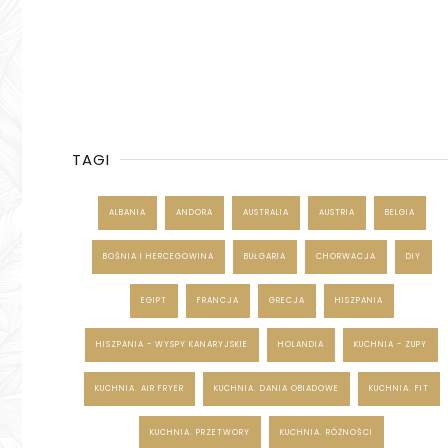
TAGI
ALBANIA
ANDORA
AUSTRALIA
AUSTRIA
BELGIA
BOŚNIA I HERCEGOWINA
BUŁGARIA
CHORWACJA
DIY
EGIPT
FRANCJA
GRECJA
HISZPANIA
HISZPANIA - WYSPY KANARYJSKIE
HOLANDIA
KUCHNIA - ZUPY
KUCHNIA. AIR FRYER
KUCHNIA. DANIA OBIADOWE
KUCHNIA. FIT
KUCHNIA. PRZETWORY
KUCHNIA. RÓŻNOŚCI