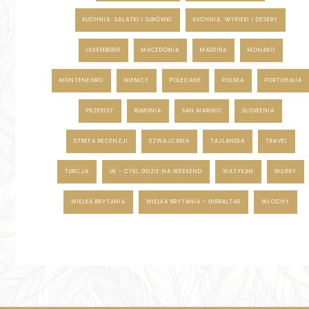
KUCHNIA. SAŁATKI I SURÓWKI
KUCHNIA. WYPIEKI I DESERY
LUXEMBURG
MACEDONIA
MADEIRA
MONAKO
MONTENEGRO
NIEMCY
POLECANE
POLSKA
PORTUGALIA
PRZEPISY
RUMUNIA
SAN MARINO
SŁOWENIA
STREFA RECENZJI
SZWAJCARIA
TAJLANDIA
TRAVEL
TURCJA
UK - CYKL GDZIE NA WEEKEND
WATYKAN
WĘGRY
WIELKA BRYTANIA
WIELKA BRYTANIA - GIBRALTAR
WŁOCHY