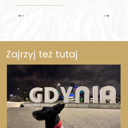
←
→
Zajrzyj też tutaj