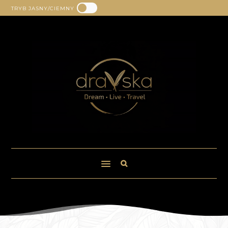
TRYB JASNY/CIEMNY