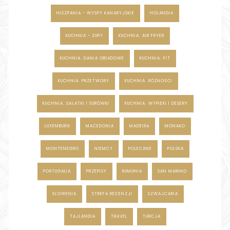
HISZPANIA - WYSPY KANARYJSKIE
HOLANDIA
KUCHNIA - ZUPY
KUCHNIA. AIR FRYER
KUCHNIA. DANIA OBIADOWE
KUCHNIA. FIT
KUCHNIA. PRZETWORY
KUCHNIA. RÓŻNOŚCI
KUCHNIA. SAŁATKI I SURÓWKI
KUCHNIA. WYPIEKI I DESERY
LUXEMBURG
MACEDONIA
MADEIRA
MONAKO
MONTENEGRO
NIEMCY
POLECANE
POLSKA
PORTUGALIA
PRZEPISY
RUMUNIA
SAN MARINO
SŁOWENIA
STREFA RECENZJI
SZWAJCARIA
TAJLANDIA
TRAVEL
TURCJA