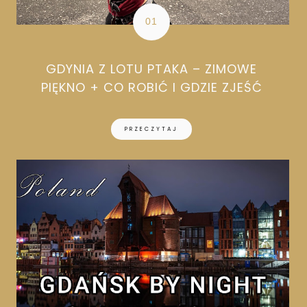
GDYNIA Z LOTU PTAKA – ZIMOWE
PIĘKNO + CO ROBIĆ I GDZIE ZJEŚĆ
PRZECZYTAJ