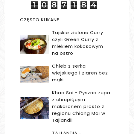
1
0
8
7
1
8
4
CZĘSTO KLIKANE
Tajskie zielone Curry
czyli Green Curry z
mlekiem kokosowym
na ostro
Chleb z serka
wiejskiego i ziaren bez
mąki
Khao Soi - Pyszna zupa
z chrupiącym
makaronem prosto z
regionu Chiang Mai w
Tajlandii
TAJLANDIA -