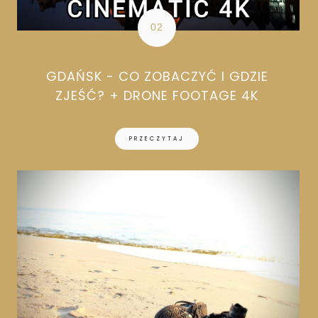
GDAŃSK - CO ZOBACZYĆ I GDZIE
ZJEŚĆ? + DRONE FOOTAGE 4K
PRZECZYTAJ