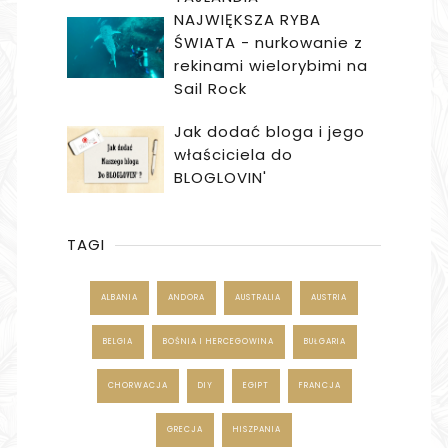
NAJWIĘKSZA RYBA
ŚWIATA - nurkowanie z
rekinami wielorybimi na
Sail Rock
Jak dodać bloga i jego
właściciela do
BLOGLOVIN'
TAGI
ALBANIA
ANDORA
AUSTRALIA
AUSTRIA
BELGIA
BOŚNIA I HERCEGOWINA
BUŁGARIA
CHORWACJA
DIY
EGIPT
FRANCJA
GRECJA
HISZPANIA