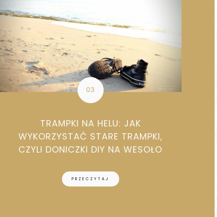
TRAMPKI NA HELU: JAK
WYKORZYSTAĆ STARE TRAMPKI,
CZYLI DONICZKI DIY NA WESOŁO
PRZECZYTAJ