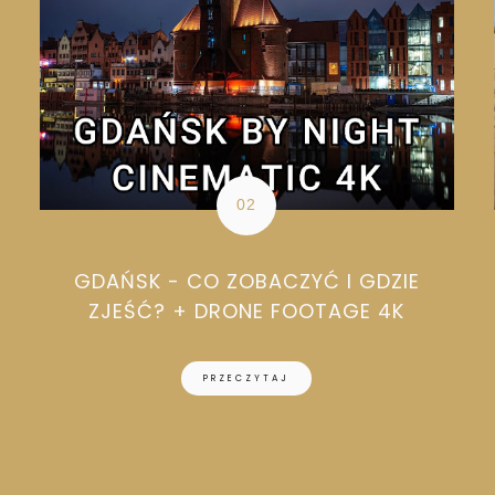
GDAŃSK - CO ZOBACZYĆ I GDZIE
ZJEŚĆ? + DRONE FOOTAGE 4K
PRZECZYTAJ