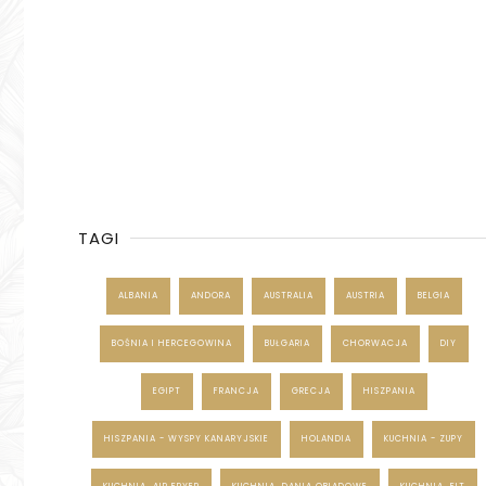
TAGI
ALBANIA
ANDORA
AUSTRALIA
AUSTRIA
BELGIA
BOŚNIA I HERCEGOWINA
BUŁGARIA
CHORWACJA
DIY
EGIPT
FRANCJA
GRECJA
HISZPANIA
HISZPANIA - WYSPY KANARYJSKIE
HOLANDIA
KUCHNIA - ZUPY