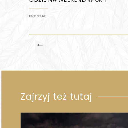
12/21/2016
←
Zajrzyj też tutaj