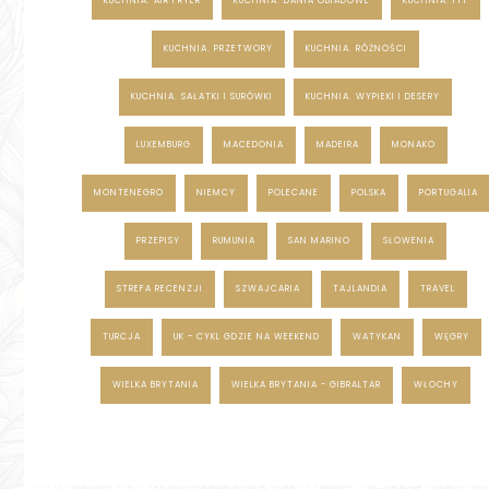
KUCHNIA. AIR FRYER
KUCHNIA. DANIA OBIADOWE
KUCHNIA. FIT
KUCHNIA. PRZETWORY
KUCHNIA. RÓŻNOŚCI
KUCHNIA. SAŁATKI I SURÓWKI
KUCHNIA. WYPIEKI I DESERY
LUXEMBURG
MACEDONIA
MADEIRA
MONAKO
MONTENEGRO
NIEMCY
POLECANE
POLSKA
PORTUGALIA
PRZEPISY
RUMUNIA
SAN MARINO
SŁOWENIA
STREFA RECENZJI
SZWAJCARIA
TAJLANDIA
TRAVEL
TURCJA
UK - CYKL GDZIE NA WEEKEND
WATYKAN
WĘGRY
WIELKA BRYTANIA
WIELKA BRYTANIA - GIBRALTAR
WŁOCHY