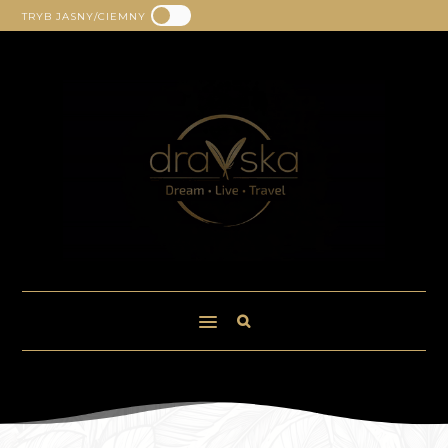
TRYB JASNY/CIEMNY