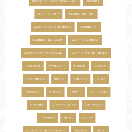
HISZPANIA - WYSPY KANARYJSKIE
HOLANDIA
KUCHNIA - ZUPY
KUCHNIA. AIR FRYER
KUCHNIA. DANIA OBIADOWE
KUCHNIA. FIT
KUCHNIA. PRZETWORY
KUCHNIA. RÓŻNOŚCI
KUCHNIA. SAŁATKI I SURÓWKI
KUCHNIA. WYPIEKI I DESERY
LUXEMBURG
MACEDONIA
MADEIRA
MONAKO
MONTENEGRO
NIEMCY
POLECANE
POLSKA
PORTUGALIA
PRZEPISY
RUMUNIA
SAN MARINO
SŁOWENIA
STREFA RECENZJI
SZWAJCARIA
TAJLANDIA
TRAVEL
TURCJA
UK - CYKL GDZIE NA WEEKEND
WATYKAN
WĘGRY