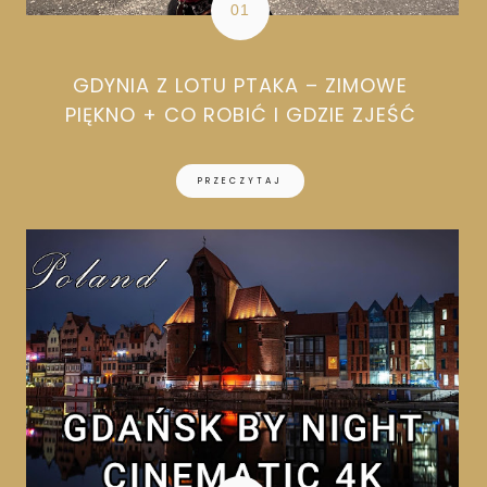
GDYNIA Z LOTU PTAKA – ZIMOWE
PIĘKNO + CO ROBIĆ I GDZIE ZJEŚĆ
PRZECZYTAJ