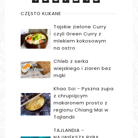
CZĘSTO KLIKANE
Tajskie zielone Curry
czyli Green Curry z
mlekiem kokosowym
na ostro
Chleb z serka
wiejskiego i ziaren bez
mąki
Khao Soi - Pyszna zupa
z chrupiącym
makaronem prosto z
regionu Chiang Mai w
Tajlandii
TAJLANDIA -
NAJWIĘKSZA RYBA