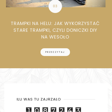
TRAMPKI NA HELU: JAK WYKORZYSTAĆ
STARE TRAMPKI, CZYLI DONICZKI DIY
NA WESOŁO
PRZECZYTAJ
ILU WAS TU ZAJRZAŁO
1
0
8
7
2
4
3