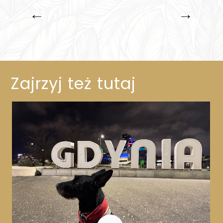
←
→
Zajrzyj też tutaj