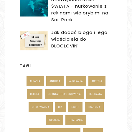
ŚWIATA - nurkowanie z
rekinami wielorybimi na
Sail Rock
Jak dodać bloga i jego
właściciela do
BLOGLOVIN'
TAGI
ALBANIA
ANDORA
AUSTRALIA
AUSTRIA
BELGIA
BOŚNIA I HERCEGOWINA
BUŁGARIA
CHORWACJA
DIY
EGIPT
FRANCJA
GRECJA
HISZPANIA