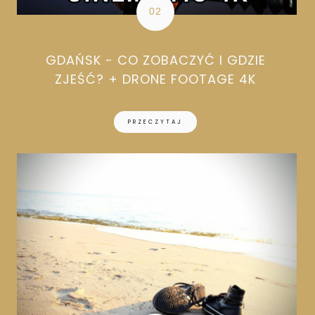
GDAŃSK - CO ZOBACZYĆ I GDZIE
ZJEŚĆ? + DRONE FOOTAGE 4K
PRZECZYTAJ