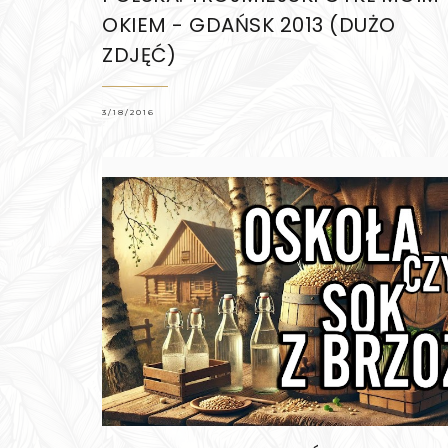
OKIEM - GDAŃSK 2013 (DUŻO
ZDJĘĆ)
3/18/2016