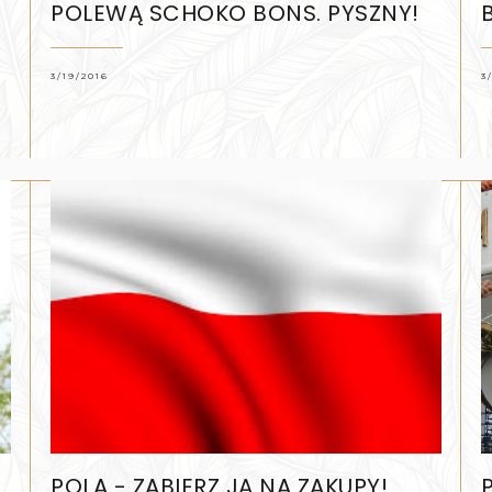
POLEWĄ SCHOKO BONS. PYSZNY!
3/19/2016
3
POLA - ZABIERZ JĄ NA ZAKUPY!