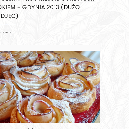
OKIEM - GDYNIA 2013 (DUŻO
ZDJĘĆ)
/11/2016