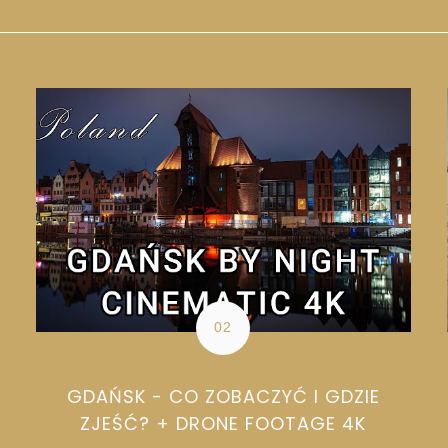
GDAŃSK - CO ZOBACZYĆ I GDZIE
ZJEŚĆ? + DRONE FOOTAGE 4K