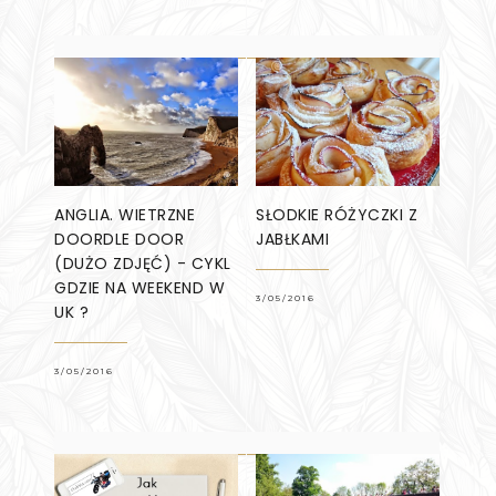
ANGLIA. WIETRZNE
SŁODKIE RÓŻYCZKI Z
DOORDLE DOOR
JABŁKAMI
(DUŻO ZDJĘĆ) - CYKL
GDZIE NA WEEKEND W
3/05/2016
UK ?
3/05/2016