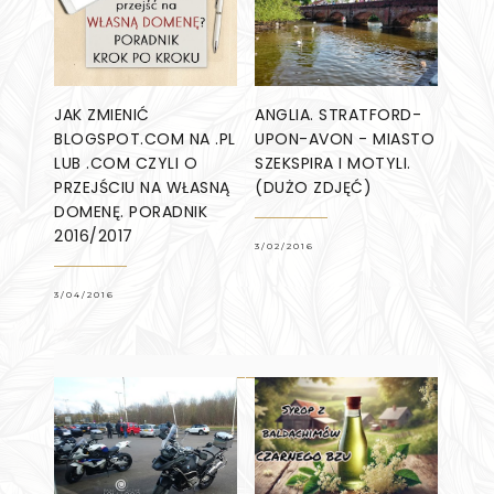
JAK ZMIENIĆ
ANGLIA. STRATFORD-
BLOGSPOT.COM NA .PL
UPON-AVON - MIASTO
LUB .COM CZYLI O
SZEKSPIRA I MOTYLI.
PRZEJŚCIU NA WŁASNĄ
(DUŻO ZDJĘĆ)
DOMENĘ. PORADNIK
2016/2017
3/02/2016
3/04/2016