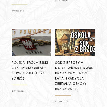
3/16/2016
3/18/2016
POLSKA. TRÓJMIEJSKI
SOK Z BRZOZY -
CYKL MOIM OKIEM -
NAPÓJ WIOSNY. KWAS
GDYNIA 2013 (DUŻO
BRZOZOWY - NAPÓJ
ZDJĘĆ)
LATA. TRADYCJA
ZBIERANIA OSKOŁY
BRZOZOWEJ.
3/11/2016
3/08/2016