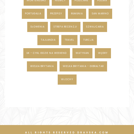
MONTENEGRO
NIEMCY
POLECANE
POLSKA
PORTUGALIA
PRZEPISY
RUMUNIA
SAN MARINO
SŁOWENIA
STREFA RECENZJI
SZWAJCARIA
TAJLANDIA
TRAVEL
TURCJA
UK - CYKL GDZIE NA WEEKEND
WATYKAN
WĘGRY
WIELKA BRYTANIA
WIELKA BRYTANIA - GIBRALTAR
WŁOCHY
ALL RIGHTS RESERVED DRAVSKA.COM