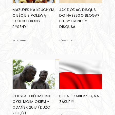
MAZUREK NA KRUCHYM
JAK DODAĆ DISQUS
CIEŚCIE Z POLEWĄ
DO NASZEGO BLOGA?
SCHOKO BONS.
PLUSY I MINUSY
PYSZNY!
DISQUSA.
3/19/2016
3/18/2016
POLSKA. TRÓJMIEJSKI
POLA - ZABIERZ JĄ NA
CYKL MOIM OKIEM -
ZAKUPY!
GDAŃSK 2013 (DUŻO
ZDJĘĆ)