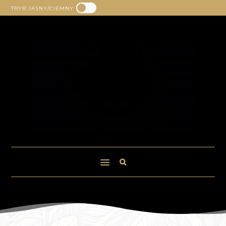
TRYB JASNY/CIEMNY