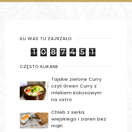
ILU WAS TU ZAJRZAŁO
1
0
8
7
4
5
1
CZĘSTO KLIKANE
Tajskie zielone Curry
czyli Green Curry z
mlekiem kokosowym
na ostro
Chleb z serka
wiejskiego i ziaren bez
mąki