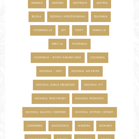
ALBANIA
ANDORA
AUSTRALIA
AUSTRIA
BELGIA
BOŚNIA I HERCEGOWINA
BUŁGARIA
CHORWACJA
DIY
EGIPT
FRANCJA
GRECJA
HISZPANIA
HISZPANIA - WYSPY KANARYJSKIE
HOLANDIA
KUCHNIA - ZUPY
KUCHNIA. AIR FRYER
KUCHNIA. DANIA OBIADOWE
KUCHNIA. FIT
KUCHNIA. PRZETWORY
KUCHNIA. RÓŻNOŚCI
KUCHNIA. SAŁATKI I SURÓWKI
KUCHNIA. WYPIEKI I DESERY
LUXEMBURG
MACEDONIA
MADEIRA
MONAKO